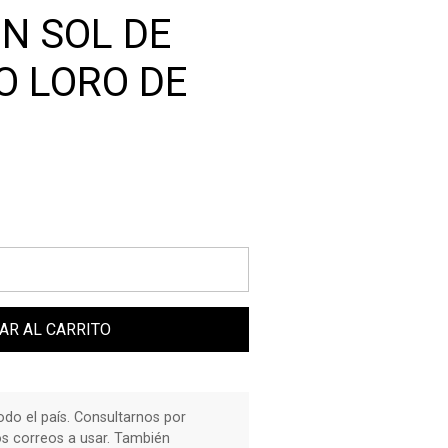
N SOL DE
O LORO DE
AR AL CARRITO
do el país. Consultarnos por
os correos a usar. También