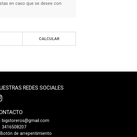
stas en caso que se desee con
CALCULAR
UESTRAS REDES SOCIALES
ONTACTO
bigstoreros@gmail.com
3416508207
Botón de arrepentimiento