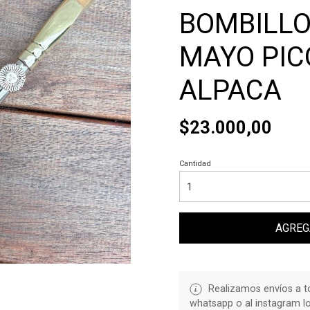
BOMBILLO
MAYO PIC
ALPACA
$23.000,00
Cantidad
AGREG
Realizamos envíos a to
whatsapp o al instagram l