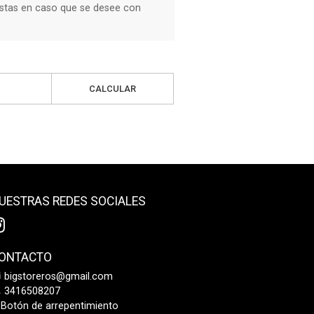
stas en caso que se desee con
CALCULAR
UESTRAS REDES SOCIALES
ONTACTO
bigstoreros@gmail.com
3416508207
Botón de arrepentimiento