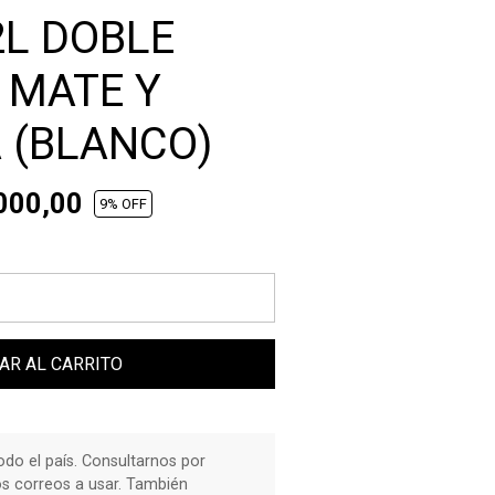
2L DOBLE
 MATE Y
 (BLANCO)
000,00
9
% OFF
AR AL CARRITO
do el país. Consultarnos por
os correos a usar. También