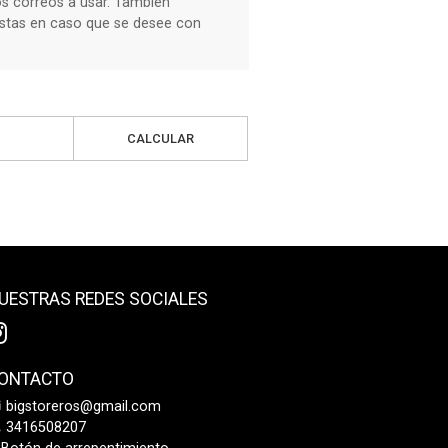
os correos a usar. También
stas en caso que se desee con
CALCULAR
UESTRAS REDES SOCIALES
ONTACTO
bigstoreros@gmail.com
3416508207