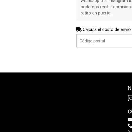
whatsapp o al instagram l
podemos recibir comisioni
retiro en puerta.
Calculá el costo de envío
N
C