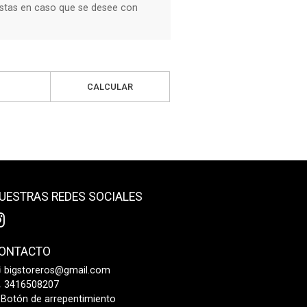
stas en caso que se desee con
CALCULAR
UESTRAS REDES SOCIALES
ONTACTO
bigstoreros@gmail.com
3416508207
Botón de arrepentimiento