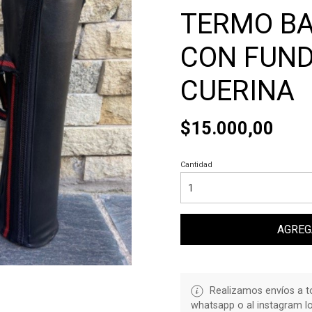
TERMO BA
CON FUND
CUERINA
$15.000,00
Cantidad
AGREG
Realizamos envíos a to
whatsapp o al instagram l